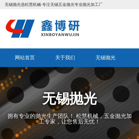
无锡抛光
选松慧机械-专注
无锡五金抛光
专业抛光加工厂
网站地图
XML地图
联系我们
多年金属加工抛光处理经验值得选
网站首页
关于我们
无锡抛光
择！
抛光资讯中心
抛光客户案例
提供
无锡抛光
/
无锡金属抛光
/
无锡五金抛光
一站式服务
无锡抛光
全国咨询热线
抛光售后服务
五金抛光
15251521914
联系我们
拥有专业的抛光生产团队！ 松慧机械，五金抛光加
工专家，让您售后无忧！